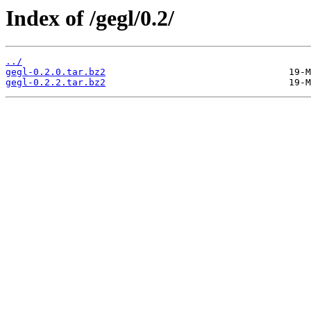
Index of /gegl/0.2/
../
gegl-0.2.0.tar.bz2
gegl-0.2.2.tar.bz2