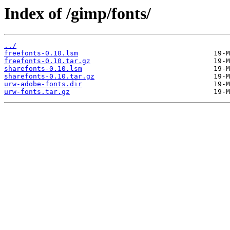
Index of /gimp/fonts/
../
freefonts-0.10.lsm
freefonts-0.10.tar.gz
sharefonts-0.10.lsm
sharefonts-0.10.tar.gz
urw-adobe-fonts.dir
urw-fonts.tar.gz