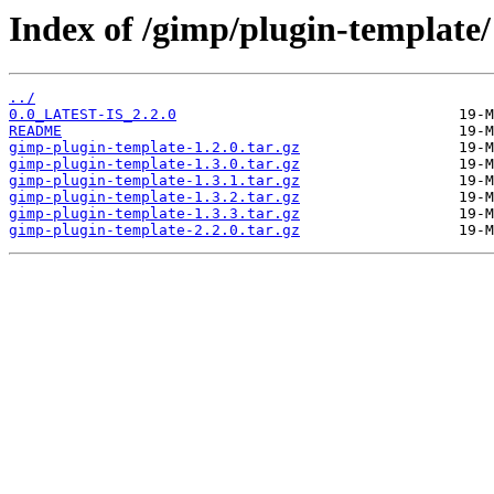
Index of /gimp/plugin-template/
../
0.0_LATEST-IS_2.2.0
README
gimp-plugin-template-1.2.0.tar.gz
gimp-plugin-template-1.3.0.tar.gz
gimp-plugin-template-1.3.1.tar.gz
gimp-plugin-template-1.3.2.tar.gz
gimp-plugin-template-1.3.3.tar.gz
gimp-plugin-template-2.2.0.tar.gz