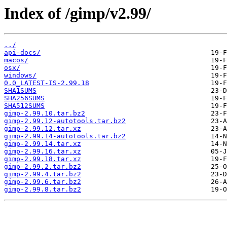
Index of /gimp/v2.99/
../
api-docs/
macos/
osx/
windows/
0.0_LATEST-IS-2.99.18
SHA1SUMS
SHA256SUMS
SHA512SUMS
gimp-2.99.10.tar.bz2
gimp-2.99.12-autotools.tar.bz2
gimp-2.99.12.tar.xz
gimp-2.99.14-autotools.tar.bz2
gimp-2.99.14.tar.xz
gimp-2.99.16.tar.xz
gimp-2.99.18.tar.xz
gimp-2.99.2.tar.bz2
gimp-2.99.4.tar.bz2
gimp-2.99.6.tar.bz2
gimp-2.99.8.tar.bz2