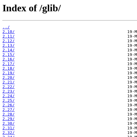
Index of /glib/
../
2.10/
2.11/
2.12/
2.13/
2.14/
2.15/
2.16/
2.17/
2.18/
2.19/
2.20/
2.21/
2.22/
2.23/
2.24/
2.25/
2.26/
2.27/
2.28/
2.29/
2.30/
2.31/
2.32/