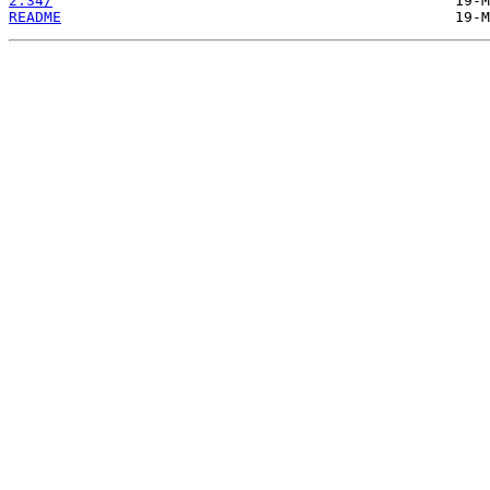
2.34/
README